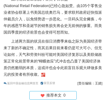
(National Retail Federation)已经心急如焚。由105个零售业
业者协会联署上书美国总统奥巴马，要求联邦政府赶快指派
仲裁员介入，以免情势进一步恶化。一旦码头完全瘫痪，今
年的感恩节和圣诞节的销售损失将会史无前例的惨重。而美
国四季度的经济前景也会变得可想而知。
上述两方面的状况在假日消费季来临之际为美国经济带
来了新的不确定性，而其后果目前来看仍是可大可小。但无
论如何，天气和劳资纠纷可能对美国经济复苏以及美联储政
策正常化前景带来的“蝴蝶效应”式冲击也凸显了美国经济体
质仍然脆弱的本质，这或许也会令此前盲目乐观大肆做多美
元的投资者有所收敛。
留言反馈
[责任编辑：王婧]
返回中国金融信息网首页
推荐本文
0