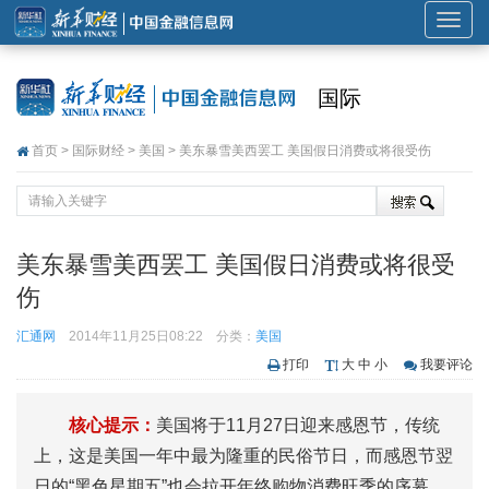
展
开
或
国际
折
叠
首页
>
国际财经
>
美国
> 美东暴雪美西罢工 美国假日消费或将很受伤
导
航
美东暴雪美西罢工 美国假日消费或将很受
伤
汇通网
2014年11月25日08:22
分类：
美国
打印
大
中
小
我要评论
核心提示：
美国将于11月27日迎来感恩节，传统
上，这是美国一年中最为隆重的民俗节日，而感恩节翌
日的“黑色星期五”也会拉开年终购物消费旺季的序幕。