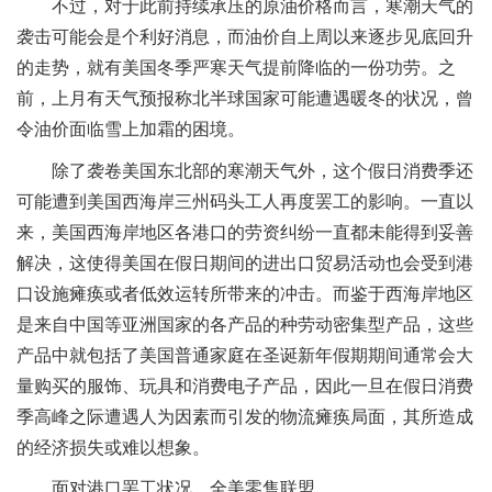
不过，对于此前持续承压的原油价格而言，寒潮天气的
袭击可能会是个利好消息，而油价自上周以来逐步见底回升
的走势，就有美国冬季严寒天气提前降临的一份功劳。之
前，上月有天气预报称北半球国家可能遭遇暖冬的状况，曾
令油价面临雪上加霜的困境。
除了袭卷美国东北部的寒潮天气外，这个假日消费季还
可能遭到美国西海岸三州码头工人再度罢工的影响。一直以
来，美国西海岸地区各港口的劳资纠纷一直都未能得到妥善
解决，这使得美国在假日期间的进出口贸易活动也会受到港
口设施瘫痪或者低效运转所带来的冲击。而鉴于西海岸地区
是来自中国等亚洲国家的各产品的种劳动密集型产品，这些
产品中就包括了美国普通家庭在圣诞新年假期期间通常会大
量购买的服饰、玩具和消费电子产品，因此一旦在假日消费
季高峰之际遭遇人为因素而引发的物流瘫痪局面，其所造成
的经济损失或难以想象。
面对港口罢工状况，全美零售联盟