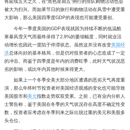
将延续五天之久，在“黑色星期五”例行的排队购物活动也会
被大为扫兴。而如果节日的旅行和购物活动在风雪中遭受重
大影响，那么美国四季度GDP的表现也可能遭受重创。
今年一季度美国的GDP表现就因为持续不断的低温酷
寒暴风雪天气而最终录得了2.9%的萎缩幅度，同时就业活
动增长也因此一度陷于停滞状态。虽然这并没有改变
美国经
济
总体向好的基本格局，但是仍对投资者的心态造成了一定
的冲击。而鉴于四季度是年内的消费旺季，此时天气状况恶
劣的影响，或比年内其他时候来得更大。
如果上一个冬季全美大部分地区遭遇的恶劣天气再度重
演，那么年终时节投资者对美国经济观感的变化也可能导致
美国股市和
美元
指数走势双双受累。之前，已有业内分析人
士警告称，鉴于美国在冬季的天气状况存在高度不确定性变
数，投资者应考虑在冬季到来之际出脱过重的美元和美股多
头仓位。