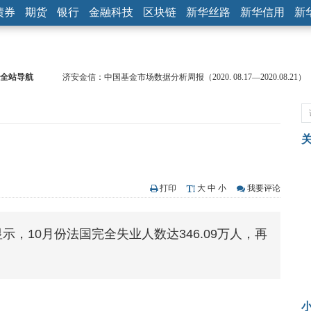
债券
期货
银行
金融科技
区块链
新华丝路
新华信用
新
全站导航
济安金信：中国基金市场数据分析周报（2020. 08.17—2020.08.21）
【见·闻】疫情下，新加坡旅游业步履维艰
记者手记：疫情下的香港零售业如何浴火重生？
【见·闻】疫情下一家香港传统零售商的转型突围之旅
济安金信：中国基金市场数据分析周报（2020. 07.27—2020.07.31）
【新华财经调查】同业存单、结构性存款玩起“跷跷板” 结构性失衡
在“隐秘的角落”
央行公开市场净投放300亿元 短端资金利率明显下行
打印
大
中
小
我要评论
基本面及股市双轮冲击 债市回调十年期债表现最弱
沥青期货连续两日涨逾3% 沪银及两粕涨势喜人
示，10月份法国完全失业人数达346.09万人，再
恒生聚源：北斗收官之星发射成功，全产业链解析