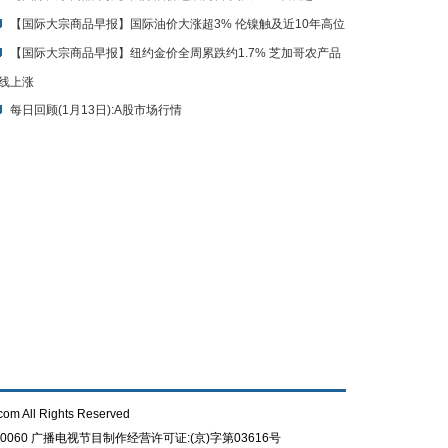
【国际大宗商品早报】国际油价大涨超3% 伦镍触及近10年高位
【国际大宗商品早报】纽约金价全周累跌约1.7% 芝加哥农产品
线上涨
每日回顾(1月13日):A股市场行情
com All Rights Reserved
0060
广播电视节目制作经营许可证:(京)字第03616号