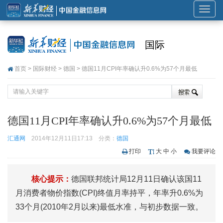
展
开
或
国际
折
叠
首页
>
国际财经
>
德国
> 德国11月CPI年率确认升0.6%为57个月最低
导
航
德国11月CPI年率确认升0.6%为57个月最低
汇通网
2014年12月11日17:13
分类：
德国
打印
大
中
小
我要评论
核心提示：
德国联邦统计局12月11日确认该国11
月消费者物价指数(CPI)终值月率持平，年率升0.6%为
33个月(2010年2月以来)最低水准，与初步数据一致。