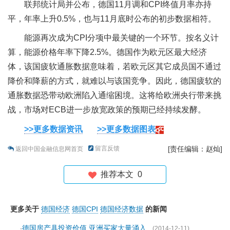
联邦统计局并公布，德国11月调和CPI终值月率亦持
平，年率上升0.5%，也与11月底时公布的初步数据相符。
能源再次成为CPI分项中最关键的一个环节。按名义计
算，能源价格年率下降2.5%。德国作为欧元区最大经济
体，该国疲软通胀数据意味着，若欧元区其它成员国不通过
降价和降薪的方式，就难以与该国竞争。因此，德国疲软的
通胀数据恐带动欧洲陷入通缩困境。这将给欧洲央行带来挑
战，市场对ECB进一步放宽政策的预期已经持续发酵。
>>更多数据资讯
>>更多数据图表
留言反馈
[责任编辑：赵灿]
返回中国金融信息网首页
推荐本文
0
更多关于
德国经济
德国CPI
德国经济数据
的新闻
德国房产具投资价值 亚洲买家大量涌入
·
(2014-12-11)