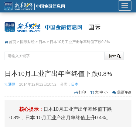
展
开
或
国际
折
叠
首页
>
国际财经
>
日本
> 日本10月工业产出年率终值下跌0.8%
导
航
日本10月工业产出年率终值下跌0.8%
汇通网
2014年12月12日10:52
分类：
日本
打印
大
中
小
我要评论
核心提示：
日本10月工业产出年率终值下跌
0.8%，日本 10月工业产出月率终值上升0.4%。