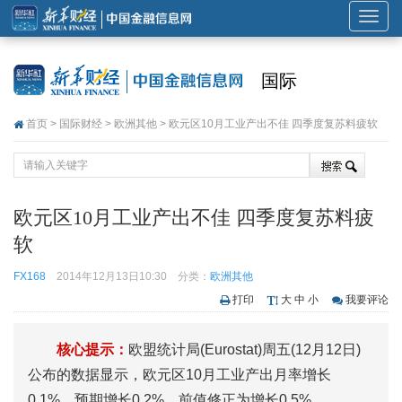
展
开
或
国际
折
叠
首页
>
国际财经
>
欧洲其他
> 欧元区10月工业产出不佳 四季度复苏料疲软
导
航
欧元区10月工业产出不佳 四季度复苏料疲
软
FX168
2014年12月13日10:30
分类：
欧洲其他
打印
大
中
小
我要评论
核心提示：
欧盟统计局(Eurostat)周五(12月12日)
公布的数据显示，欧元区10月工业产出月率增长
0.1%，预期增长0.2%，前值修正为增长0.5%。