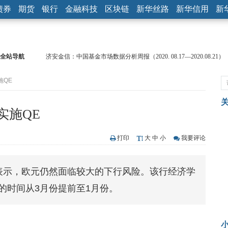
债券
期货
银行
金融科技
区块链
新华丝路
新华信用
新
全站导航
济安金信：中国基金市场数据分析周报（2020. 08.17—2020.08.21）
【见·闻】疫情下，新加坡旅游业步履维艰
施QE
记者手记：疫情下的香港零售业如何浴火重生？
【见·闻】疫情下一家香港传统零售商的转型突围之旅
济安金信：中国基金市场数据分析周报（2020. 07.27—2020.07.31）
实施QE
【新华财经调查】同业存单、结构性存款玩起“跷跷板” 结构性失衡
在“隐秘的角落”
央行公开市场净投放300亿元 短端资金利率明显下行
打印
大
中
小
我要评论
基本面及股市双轮冲击 债市回调十年期债表现最弱
沥青期货连续两日涨逾3% 沪银及两粕涨势喜人
日表示，欧元仍然面临较大的下行风险。该行经济学
恒生聚源：北斗收官之星发射成功，全产业链解析
)的时间从3月份提前至1月份。