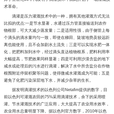
术革命。
滴灌是压力灌溉技术中的一种，拥有其他灌溉方式无法
比拟的优点:一是节水显著，水通过压力管直接输送到农作
物根部，可大大减少蒸发量；二是适用性强，由于侧管上每
个滴头的滴水量均匀一致，即使在梯田、陡坡地势及较远距
离也能使用，且不会加剧水土流失；三是可以实现水肥一体
化，把肥料加到水中，经过滴头直达植物根系，肥料利用率
大幅提高，节肥效果同样显著；四是可利用沙漠含盐的地下
咸水或处理后的污水进行滴灌，解决了水中所含盐分在作物
根围附近停留积聚等问题，使得微咸水灌溉成为可能；五是
避免了化肥污染深层地下水，并减少杂草的生长。
据发明滴灌技术的以色列公司Netafim提供的数字，目
前以色列可灌溉农田的75%采用滴灌技术，余下的采用喷
灌。节水灌溉技术的广泛应用，大大提高了农业用水效率，
农业用水总量明显下降。据以色列官方数字，2010年以色