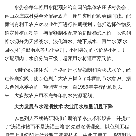
水委会每年将用水配额分给全国的集体农庄或村委会，
再由农庄或村委会分配给农户，逢旱灾时配额会被削减。配
额制有利于农户对农业生产进行长期规划，包括选择作物及
确定种植面积等。与配额制相配套的是阶梯式水价。以色列
将水源分为天然淡水、淡化海水、地下咸水、再生水(废水
回收)和拦截雨水等几个类别，不同类别的水价格不同。用
水配额内，水价分为三级，超额用水将遭巨额罚款。
明晰的法律体系、严格的用水配额制和阶梯式水价，经
过长期实践，使以色列广大农户树立了牢固的节水意识。据
以色列水委会的一项调查显示，自1989年实行配额制以
来，大多数农户用不完每年的水资源配额。
大力发展节水灌溉技术 农业用水总量明显下降
以色列人不断钻研和推广新的节水技术和设备，并提出
了“浇灌作物而不是浇灌土壤”的先进灌溉理念。以色列工程
师于上世纪60年代发明了滴灌技术，由此开启了一场灌溉技