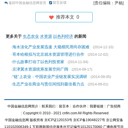
留言反馈
[责任编辑：尹杨]
返回中国金融信息网首页
推荐本文
0
更多关于
生态农业
水资源
以色列经济
的新闻
海水淡化产业发展迅速 大规模民用尚存困难
·
(2014-12-10)
哥本哈根拟与北京就水资源管理进行合作
·
(2014-12-02)
什么故事打动了以色列投资家
·
(2014-11-04)
京津冀水资源统筹发展空间广阔
·
(2014-09-17)
“链”上农业：中国农业产业链发展实况调研
·
(2014-09-05)
生态产业在商业与责任间找到最佳着力点
·
(2014-09-01)
中国金融信息网简介
┊
联系我们
┊
留言本
┊
合作伙伴
┊
我要链接
┊
广告招商
┊Copyright © 2010 - 2021 cnfin.com All Rights Reserved
中国金融信息网
版权所有
京ICP证120153号
京ICP备19048227号 京公网安备
110102006349-1 互联网新闻信息服务许可证编号10120170060
广播电视节目