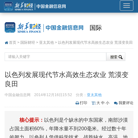
展
开
或
国际
折
叠
首页
>
国际财经
>
亚太其他
> 以色列发展现代节水高效生态农业 荒漠变良田
导
航
以色列发展现代节水高效生态农业 荒漠变
良田
中国金融信息网
2014年12月16日15:52
分类：
亚太其他
打印
大
中
小
我要评论
核心提示：
以色列是个缺水的中东国家，南部沙漠
占国土面积60%，年降水量不到200毫米。经过数十年
的努力，以色列人凭借科学技术，战胜缺水、高温、地