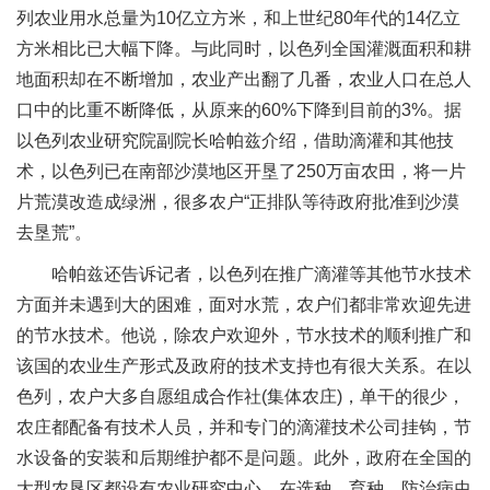
列农业用水总量为10亿立方米，和上世纪80年代的14亿立
方米相比已大幅下降。与此同时，以色列全国灌溉面积和耕
地面积却在不断增加，农业产出翻了几番，农业人口在总人
口中的比重不断降低，从原来的60%下降到目前的3%。据
以色列农业研究院副院长哈帕兹介绍，借助滴灌和其他技
术，以色列已在南部沙漠地区开垦了250万亩农田，将一片
片荒漠改造成绿洲，很多农户“正排队等待政府批准到沙漠
去垦荒”。
哈帕兹还告诉记者，以色列在推广滴灌等其他节水技术
方面并未遇到大的困难，面对水荒，农户们都非常欢迎先进
的节水技术。他说，除农户欢迎外，节水技术的顺利推广和
该国的农业生产形式及政府的技术支持也有很大关系。在以
色列，农户大多自愿组成合作社(集体农庄)，单干的很少，
农庄都配备有技术人员，并和专门的滴灌技术公司挂钩，节
水设备的安装和后期维护都不是问题。此外，政府在全国的
大型农垦区都设有农业研究中心，在选种、育种、防治病虫