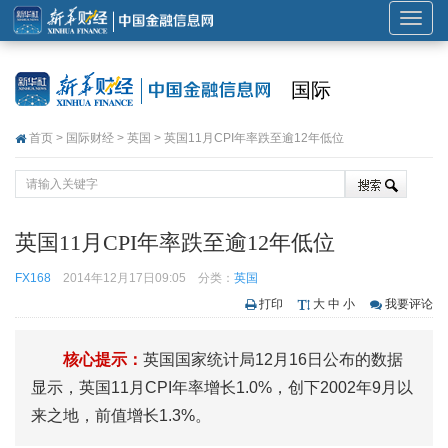
展
开
或
国际
折
叠
首页
>
国际财经
>
英国
> 英国11月CPI年率跌至逾12年低位
导
航
英国11月CPI年率跌至逾12年低位
FX168
2014年12月17日09:05
分类：
英国
打印
大
中
小
我要评论
核心提示：
英国国家统计局12月16日公布的数据
显示，英国11月CPI年率增长1.0%，创下2002年9月以
来之地，前值增长1.3%。