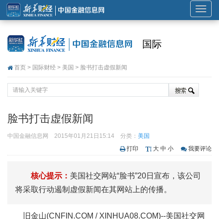
展
开
或
国际
折
叠
首页
>
国际财经
>
美国
> 脸书打击虚假新闻
导
航
脸书打击虚假新闻
中国金融信息网
2015年01月21日15:14
分类：
美国
打印
大
中
小
我要评论
核心提示：
美国社交网站“脸书”20日宣布，该公司
将采取行动遏制虚假新闻在其网站上的传播。
旧金山(CNFIN.COM / XINHUA08.COM)--美国社交网