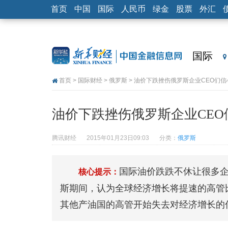
首页
中国
国际
人民币
绿金
股票
外汇
国际
首页
>
国际财经
>
俄罗斯
> 油价下跌挫伤俄罗斯企业CEO们信
油价下跌挫伤俄罗斯企业CEO
腾讯财经
2015年01月23日09:03
分类：
俄罗斯
国际油价跌跌不休让很多
核心提示：
斯期间，认为全球经济增长将提速的高管比
其他产油国的高管开始失去对经济增长的