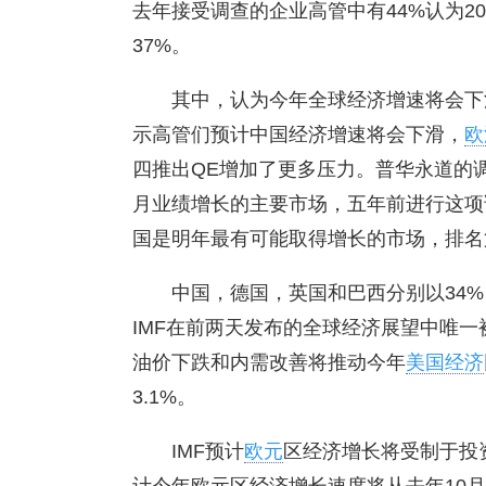
去年接受调查的企业高管中有44%认为2
37%。
其中，认为今年全球经济增速将会下
示高管们预计中国经济增速将会下滑，
欧
四推出QE增加了更多压力。普华永道的
月业绩增长的主要市场，五年前进行这项
国是明年最有可能取得增长的市场，排名
中国，德国，英国和巴西分别以34%，
IMF在前两天发布的全球经济展望中唯一
油价下跌和内需改善将推动今年
美国经济
3.1%。
IMF预计
欧元
区经济增长将受制于投