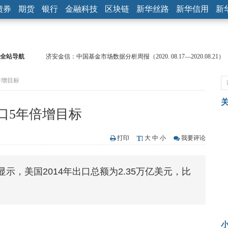
债券
期货
银行
金融科技
区块链
新华丝路
新华信用
新
全站导航
济安金信：中国基金市场数据分析周报（2020. 08.17—2020.08.21）
【见·闻】疫情下，新加坡旅游业步履维艰
倍增目标
记者手记：疫情下的香港零售业如何浴火重生？
【见·闻】疫情下一家香港传统零售商的转型突围之旅
济安金信：中国基金市场数据分析周报（2020. 07.27—2020.07.31）
口5年倍增目标
【新华财经调查】同业存单、结构性存款玩起“跷跷板” 结构性失衡
在“隐秘的角落”
央行公开市场净投放300亿元 短端资金利率明显下行
打印
大
中
小
我要评论
基本面及股市双轮冲击 债市回调十年期债表现最弱
沥青期货连续两日涨逾3% 沪银及两粕涨势喜人
示，美国2014年出口总额为2.35万亿美元，比
恒生聚源：北斗收官之星发射成功，全产业链解析