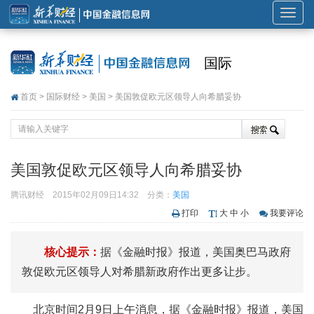
展
开
或
国际
折
叠
首页
>
国际财经
>
美国
> 美国敦促欧元区领导人向希腊妥协
导
航
美国敦促欧元区领导人向希腊妥协
腾讯财经
2015年02月09日14:32
分类：
美国
打印
大
中
小
我要评论
核心提示：
据《金融时报》报道，美国奥巴马政府
敦促欧元区领导人对希腊新政府作出更多让步。
北京时间2月9日上午消息，据《金融时报》报道，美国