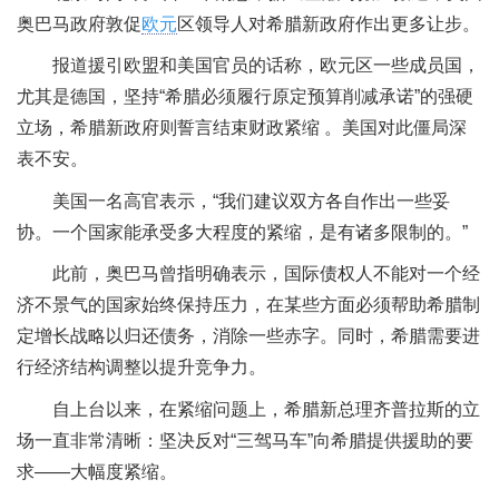
奥巴马政府敦促
欧元
区领导人对希腊新政府作出更多让步。
报道援引欧盟和美国官员的话称，欧元区一些成员国，
尤其是德国，坚持“希腊必须履行原定预算削减承诺”的强硬
立场，希腊新政府则誓言结束财政紧缩 。美国对此僵局深
表不安。
美国一名高官表示，“我们建议双方各自作出一些妥
协。一个国家能承受多大程度的紧缩，是有诸多限制的。”
此前，奥巴马曾指明确表示，国际债权人不能对一个经
济不景气的国家始终保持压力，在某些方面必须帮助希腊制
定增长战略以归还债务，消除一些赤字。同时，希腊需要进
行经济结构调整以提升竞争力。
自上台以来，在紧缩问题上，希腊新总理齐普拉斯的立
场一直非常清晰：坚决反对“三驾马车”向希腊提供援助的要
求——大幅度紧缩。