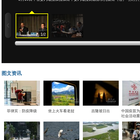
1
/
2
2
/
2
图文资讯
菲律宾：防疫降级
坐上火车看老挝
吉隆坡日出
中国疫苗为
社会活动重