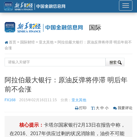
展
开
或
国际
折
叠
首页
>
国际财经
>
亚太其他
> 阿拉伯最大银行：原油反弹将停滞 明后年前不
导
会涨
航
阿拉伯最大银行：原油反弹将停滞 明后年
前不会涨
FX168
2015年02月16日11:15
分类：
亚太其他
打印
大
中
小
我要评论
核心提示：
卡塔尔国家银行2月13日在报告中称，
在2016、2017年供应过剩的状况消除前，油价不可能