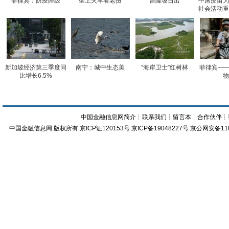
菲律宾：防疫降级
坐上火车看老挝
吉隆坡日出
中国疫苗为
社会活动重
新加坡经济第三季度同
南宁：城中生态美
“海岸卫士”红树林
菲律宾——
比增长6.5%
物
中国金融信息网简介
┊
联系我们
┊
留言本
┊
合作伙伴
┊
中国金融信息网
版权所有
京ICP证120153号
京ICP备19048227号 京公网安备11