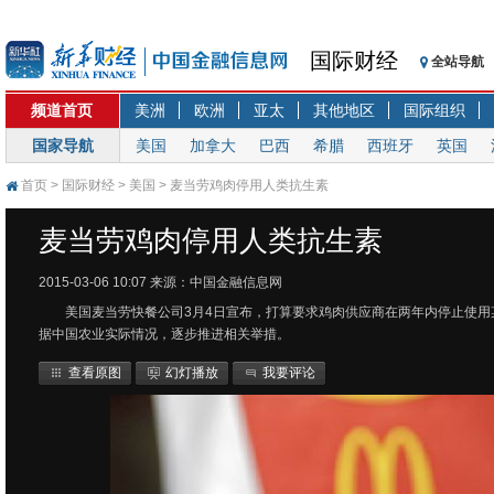
国际财经
全站导航
频道首页
美洲
欧洲
亚太
其他地区
国际组织
国家导航
美国
加拿大
巴西
希腊
西班牙
英国
首页
>
国际财经
>
美国
> 麦当劳鸡肉停用人类抗生素
麦当劳鸡肉停用人类抗生素
2015-03-06 10:07
来源：中国金融信息网
美国麦当劳快餐公司3月4日宣布，打算要求鸡肉供应商在两年内停止使用
据中国农业实际情况，逐步推进相关举措。
查看原图
幻灯播放
我要评论