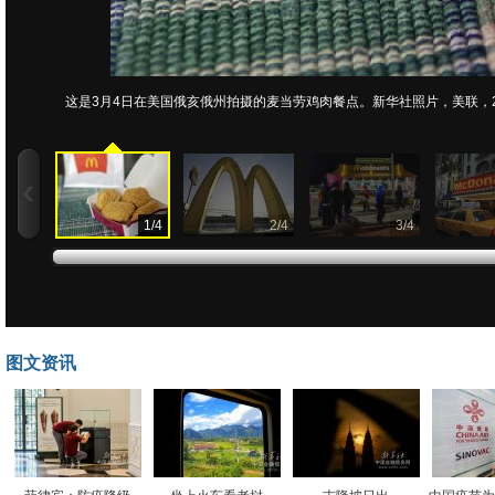
这是3月4日在美国俄亥俄州拍摄的麦当劳鸡肉餐点。新华社照片，美联，20
1
/
4
2
/
4
3
/
4
图文资讯