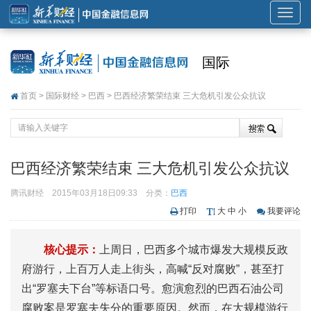
展
开
或
国际
折
叠
首页
>
国际财经
>
巴西
> 巴西经济繁荣结束 三大危机引发公众抗议
导
航
巴西经济繁荣结束 三大危机引发公众抗议
腾讯财经
2015年03月18日09:33
分类：
巴西
打印
大
中
小
我要评论
核心提示：
上周日，巴西多个城市爆发大规模反政
府游行，上百万人走上街头，高喊“反对腐败”，甚至打
出“罗塞夫下台”等标语口号。愈演愈烈的巴西石油公司
腐败案是罗塞夫失分的重要原因。然而，在大规模游行