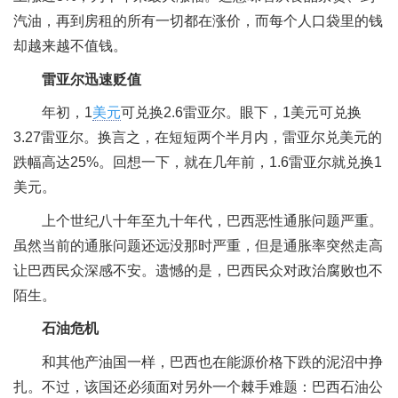
汽油，再到房租的所有一切都在涨价，而每个人口袋里的钱
却越来越不值钱。
雷亚尔迅速贬值
年初，1
美元
可兑换2.6雷亚尔。眼下，1美元可兑换
3.27雷亚尔。换言之，在短短两个半月内，雷亚尔兑美元的
跌幅高达25%。回想一下，就在几年前，1.6雷亚尔就兑换1
美元。
上个世纪八十年至九十年代，巴西恶性通胀问题严重。
虽然当前的通胀问题还远没那时严重，但是通胀率突然走高
让巴西民众深感不安。遗憾的是，巴西民众对政治腐败也不
陌生。
石油危机
和其他产油国一样，巴西也在能源价格下跌的泥沼中挣
扎。不过，该国还必须面对另外一个棘手难题：巴西石油公