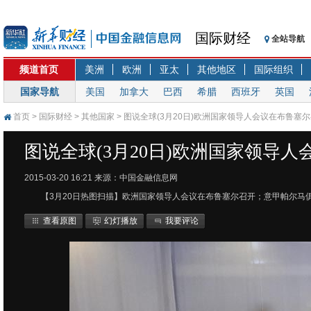
国际财经
全站导航
频道首页
美洲
欧洲
亚太
其他地区
国际组织
国家导航
美国
加拿大
巴西
希腊
西班牙
英国
首页
>
国际财经
>
其他国家
> 图说全球(3月20日)欧洲国家领导人会议在布鲁塞
图说全球(3月20日)欧洲国家领导
2015-03-20 16:21
来源：中国金融信息网
【3月20日热图扫描】欧洲国家领导人会议在布鲁塞尔召开；意甲帕尔马
查看原图
幻灯播放
我要评论