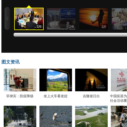
1
/
6
2
/
6
3
/
6
图文资讯
菲律宾：防疫降级
坐上火车看老挝
吉隆坡日出
中国疫苗为
社会活动重