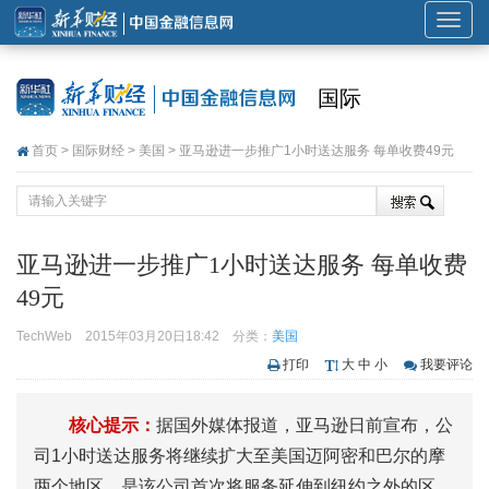
展
开
或
国际
折
叠
首页
>
国际财经
>
美国
> 亚马逊进一步推广1小时送达服务 每单收费49元
导
航
亚马逊进一步推广1小时送达服务 每单收费
49元
TechWeb
2015年03月20日18:42
分类：
美国
打印
大
中
小
我要评论
核心提示：
据国外媒体报道，亚马逊日前宣布，公
司1小时送达服务将继续扩大至美国迈阿密和巴尔的摩
两个地区，是该公司首次将服务延伸到纽约之外的区