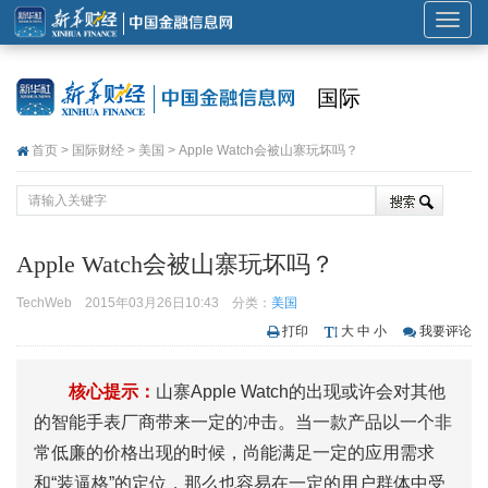
展
开
或
国际
折
叠
首页
>
国际财经
>
美国
> Apple Watch会被山寨玩坏吗？
导
航
Apple Watch会被山寨玩坏吗？
TechWeb
2015年03月26日10:43
分类：
美国
打印
大
中
小
我要评论
核心提示：
山寨Apple Watch的出现或许会对其他
的智能手表厂商带来一定的冲击。当一款产品以一个非
常低廉的价格出现的时候，尚能满足一定的应用需求
和“装逼格”的定位，那么也容易在一定的用户群体中受