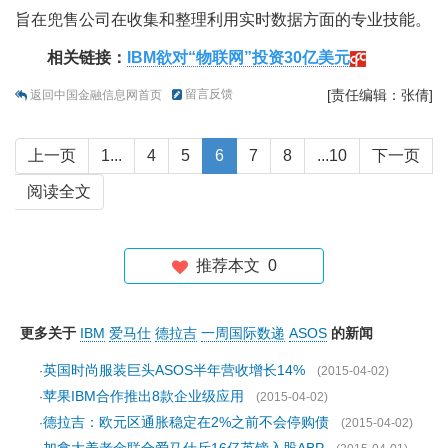
旨在兜售公司在收集和整理利用实时数据方面的专业技能。
相关链接：
IBM欲对“物联网”投资30亿美元
留言反馈
[责任编辑：张倩]
返回中国金融信息网首页
上一页
1...
4
5
6
7
8
...10
下一页
阅读全文
推荐本文
0
更多关于
IBM
爱马仕
德拉吉
一周国际数递
ASOS
的新闻
英国时尚服装巨头ASOS半年营收增长14%
·
(2015-04-02)
苹果IBM合作推出8款企业级应用
·
(2015-04-02)
德拉吉：欧元区通胀稳定在2%之前不会停购债
·
(2015-04-02)
加拿大养老金联合爱马仕斥16亿英镑入股ABP