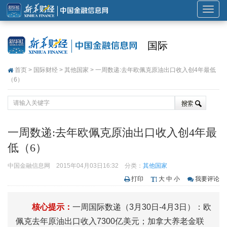
展
开
或
国际
折
叠
首页
>
国际财经
>
其他国家
> 一周数递:去年欧佩克原油出口收入创4年最低
导
（6）
航
一周数递:去年欧佩克原油出口收入创4年最
低（6）
中国金融信息网
2015年04月03日16:32
分类：
其他国家
打印
大
中
小
我要评论
核心提示：
一周国际数递（3月30日-4月3日）：欧
佩克去年原油出口收入7300亿美元；加拿大养老金联