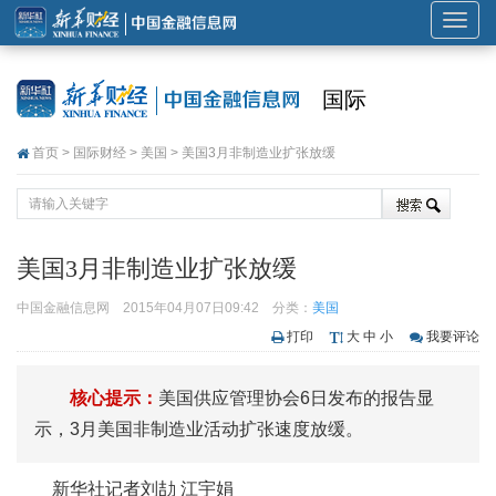
展
开
或
国际
折
叠
首页
>
国际财经
>
美国
> 美国3月非制造业扩张放缓
导
航
美国3月非制造业扩张放缓
中国金融信息网
2015年04月07日09:42
分类：
美国
打印
大
中
小
我要评论
核心提示：
美国供应管理协会6日发布的报告显
示，3月美国非制造业活动扩张速度放缓。
新华社记者刘劼 江宇娟