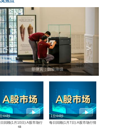
视觉焦点
<
>
菲律宾：防疫降级
分44秒
1分44秒
日回顾(1月10日):A股市场行
每日回顾(1月7日):A股市场行情
情