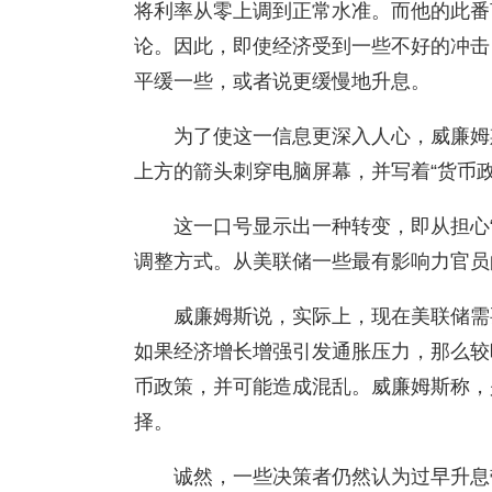
将利率从零上调到正常水准。而他的此番
论。因此，即使经济受到一些不好的冲击
平缓一些，或者说更缓慢地升息。
为了使这一信息更深入人心，威廉姆
上方的箭头刺穿电脑屏幕，并写着“货币政
这一口号显示出一种转变，即从担心
调整方式。从美联储一些最有影响力官员
威廉姆斯说，实际上，现在美联储需
如果经济增长增强引发通胀压力，那么较
币政策，并可能造成混乱。威廉姆斯称，
择。
诚然，一些决策者仍然认为过早升息