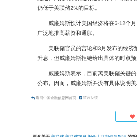
仍低于美联储2%的目标。
威廉姆斯预计美国经济将在6-12
广泛地推高薪资和通胀。
美联储官员的言论和3月发布的经济预
升息，但威廉姆斯拒绝给出具体的时点预
威廉姆斯表示，目前离美联储关键的
公布。因而，威廉姆斯并没有具体说明美
留言反馈
返回中国金融信息网首页
更多关于
美联储
美联储加息
旧金山联邦储备银行
的新