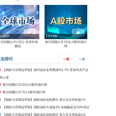
分18秒
1分44秒
每日回顾(1月13日): 全球市场
每日回顾(1月13日):A股市场行
概览
情
点击排行
一周
一月
【国际大宗商品早报】纽约金价全周累跌约1.7% 芝加哥农产品
线上涨
每日回顾(1月10日):A股市场行情
每日回顾(1月7日):A股市场行情
【国际大宗商品早报】国际油价连跌两日 美大豆玉米跌超1%
【国际大宗商品早报】国际油价大涨超3% 伦镍触及近10年高位
【国际大宗商品早报】国际油价连跌两日 美大豆玉米跌超1%