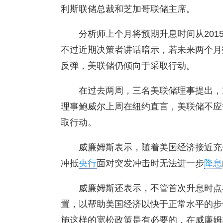
利斯联储总裁和芝加哥联储主席。
分析师上个月将预期升息时间从20
不过近期决策者讲话暗示，若未来两个月
反弹，美联储仍倾向于采取行动。
在过去两周，三名美联储理事提出，
理事鲍威尔上周在纽约直言，美联储不应
取行动。
威廉姆斯表示，随着美国经济接近充
冲抵
央行
面对突发冲击时无法进一步
降息
威廉姆斯还表示，不管首次升息时点
置，以帮助美国经济以快于正常水平的步
施这样的宽松政策是有必要的，在威廉姆