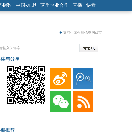
华指数
中国-东盟
两岸企业合作
直播
快看
返回中国金融信息网首页
关注与分享
藏
小编推荐