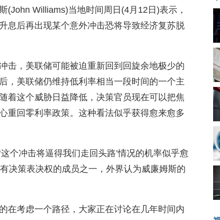
hn Williams)当地时间周日(4月12日)表示，
升息后再出现某个意外冲击恐将导致经济复苏脱
冲击，美联储可能被迫重新回到回旋余地极少的
后，美联储仍维持低利率相当一段时间的一个主
随着这个威胁日益降低，决策官员现在可以把焦
心重回零利率政策。这种看法似乎获得愈来愈多
‘这个冲击将逼得我们走回头路’情况的机率似乎愈
具有决策表决权的成员之一，外界认为威廉姆斯的
的在考虑一个路径，大家正在讨论在几年时间内