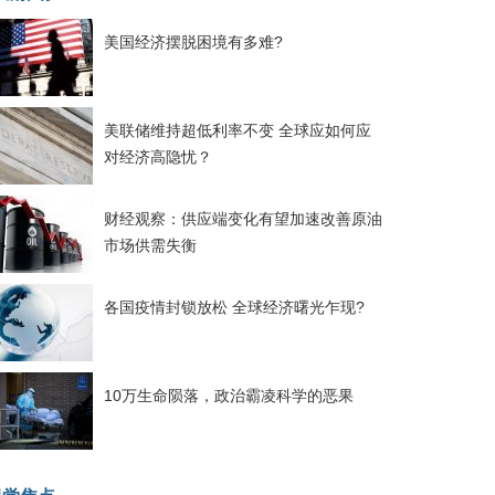
美国经济摆脱困境有多难?
美联储维持超低利率不变 全球应如何应
对经济高隐忧？
财经观察：供应端变化有望加速改善原油
市场供需失衡
各国疫情封锁放松 全球经济曙光乍现?
10万生命陨落，政治霸凌科学的恶果