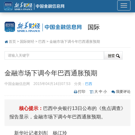
展
开
或
国际
折
叠
首页
>
国际财经
>
巴西
> 金融市场下调今年巴西通胀预期
导
航
金融市场下调今年巴西通胀预期
中国金融信息网
2015年04月14日07:53
分类：
巴西
打印
大
中
小
我要评论
核心提示：
巴西中央银行13日公布的《焦点调查》
报告显示，金融市场下调今年巴西通胀预期。
新华社记者刘彤 杨江玲