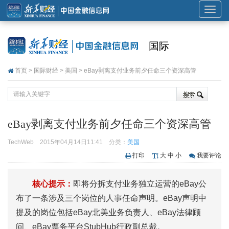
展
开
或
国际
折
叠
首页
>
国际财经
>
美国
> eBay剥离支付业务前夕任命三个资深高管
导
航
eBay剥离支付业务前夕任命三个资深高管
TechWeb
2015年04月14日11:41
分类：
美国
打印
大
中
小
我要评论
核心提示：
即将分拆支付业务独立运营的eBay公
布了一条涉及三个岗位的人事任命声明。eBay声明中
提及的岗位包括eBay北美业务负责人、eBay法律顾
问、eBay票务平台StubHub行政副总裁。