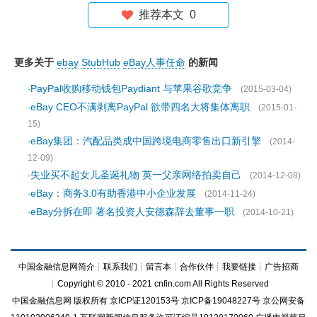
推荐本文
0
更多关于
ebay
StubHub
eBay人事任命
的新闻
PayPal收购移动钱包Paydiant 与苹果谷歌竞争
·
(2015-03-04)
eBay CEO不满剥离PayPal 欲带四名大将集体离职
·
(2015-01-
15)
eBay集团：汽配品类成中国跨境电商零售出口新引擎
·
(2014-
12-09)
失业买不起女儿圣诞礼物 英一父亲网络拍卖自己
·
(2014-12-08)
eBay：商务3.0有助香港中小企业发展
·
(2014-11-24)
eBay分拆在即 著名投资人安德森辞去董事一职
·
(2014-10-21)
中国金融信息网简介
┊
联系我们
┊
留言本
┊
合作伙伴
┊
我要链接
┊
广告招商
┊Copyright © 2010 - 2021 cnfin.com All Rights Reserved
中国金融信息网
版权所有
京ICP证120153号
京ICP备19048227号 京公网安备