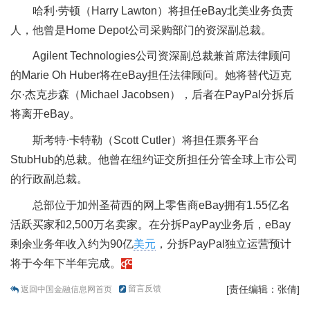
哈利·劳顿（Harry Lawton）将担任eBay北美业务负责
人，他曾是Home Depot公司采购部门的资深副总裁。
Agilent Technologies公司资深副总裁兼首席法律顾问
的Marie Oh Huber将在eBay担任法律顾问。她将替代迈克
尔·杰克步森（Michael Jacobsen），后者在PayPal分拆后
将离开eBay。
斯考特·卡特勒（Scott Cutler）将担任票务平台
StubHub的总裁。他曾在纽约证交所担任分管全球上市公司
的行政副总裁。
总部位于加州圣荷西的网上零售商eBay拥有1.55亿名
活跃买家和2,500万名卖家。在分拆PayPay业务后，eBay
剩余业务年收入约为90亿
美元
，分拆PayPal独立运营预计
将于今年下半年完成。
留言反馈
[责任编辑：张倩]
返回中国金融信息网首页