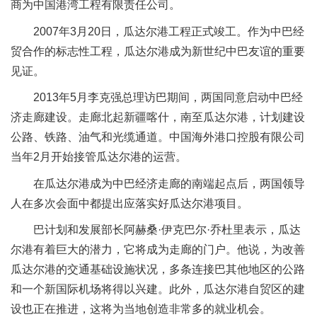
商为中国港湾工程有限责任公司。
2007年3月20日，瓜达尔港工程正式竣工。作为中巴经
贸合作的标志性工程，瓜达尔港成为新世纪中巴友谊的重要
见证。
2013年5月李克强总理访巴期间，两国同意启动中巴经
济走廊建设。走廊北起新疆喀什，南至瓜达尔港，计划建设
公路、铁路、油气和光缆通道。中国海外港口控股有限公司
当年2月开始接管瓜达尔港的运营。
在瓜达尔港成为中巴经济走廊的南端起点后，两国领导
人在多次会面中都提出应落实好瓜达尔港项目。
巴计划和发展部长阿赫桑·伊克巴尔·乔杜里表示，瓜达
尔港有着巨大的潜力，它将成为走廊的门户。他说，为改善
瓜达尔港的交通基础设施状况，多条连接巴其他地区的公路
和一个新国际机场将得以兴建。此外，瓜达尔港自贸区的建
设也正在推进，这将为当地创造非常多的就业机会。