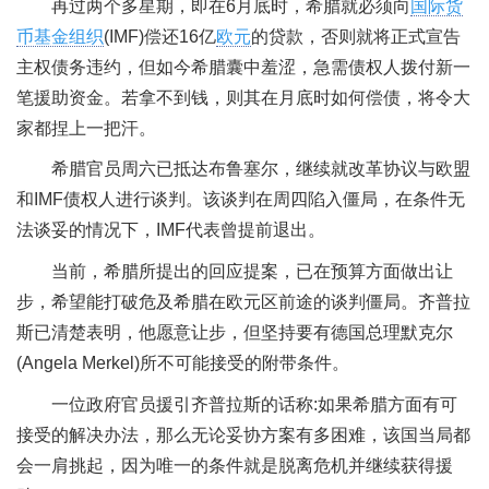
再过两个多星期，即在6月底时，希腊就必须向
国际货
币基金组织
(IMF)偿还16亿
欧元
的贷款，否则就将正式宣告
主权债务违约，但如今希腊囊中羞涩，急需债权人拨付新一
笔援助资金。若拿不到钱，则其在月底时如何偿债，将令大
家都捏上一把汗。
希腊官员周六已抵达布鲁塞尔，继续就改革协议与欧盟
和IMF债权人进行谈判。该谈判在周四陷入僵局，在条件无
法谈妥的情况下，IMF代表曾提前退出。
当前，希腊所提出的回应提案，已在预算方面做出让
步，希望能打破危及希腊在欧元区前途的谈判僵局。齐普拉
斯已清楚表明，他愿意让步，但坚持要有德国总理默克尔
(Angela Merkel)所不可能接受的附带条件。
一位政府官员援引齐普拉斯的话称:如果希腊方面有可
接受的解决办法，那么无论妥协方案有多困难，该国当局都
会一肩挑起，因为唯一的条件就是脱离危机并继续获得援