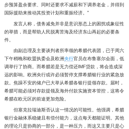
步预算盈余要求、同时还要求不减薪和下调养老金，并得到
国际援助来推动其投资计划和重振经济。”
发言人称，债务减免并非是意识形态上的困扰或象征性
的举措，而是帮助人民脱离苦海及经济东山再起的必要条
件。
由副总理及主要谈判者所率领的希腊代表团，已于周六
下午稍晚和欧盟执委会及欧洲
央行
官员在布鲁塞尔会面，低
调举行了协商。而希腊若是无力偿还IMF贷款，将会造成深
远的影响。欧洲央行或许必须暂停支撑希腊银行业的紧急放
款。焦躁不安的储户已大举从希腊各银行提领存款。届时，
希腊可能必须对存款提领及海外付款实施资本管控，这将令
希腊在欧元区的前途更加危险。
但塞克拉瑞迪斯否认这一情况的可能性。他强调，希腊
银行金融体系稳健且有偿付能力，这点每天都能证明。其他
的理论只是协商的一部分，是一种压力，而这又主要只是心