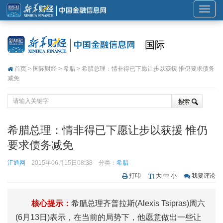
展
开
或
国际
折
叠
首页
>
国际财经
>
希腊
> 希腊总理：情非得已下愿让步以获援 惟仍要求债务
导
减免
航
希腊总理：情非得已下愿让步以获援 惟仍
要求债务减免
汇通网
2015年06月15日08:38
分类：
希腊
打印
大
中
小
我要评论
核心提示：
希腊总理齐普拉斯(Alexis Tsipras)周六
(6月13日)表示，在当前的局势下，他愿意做出一些让