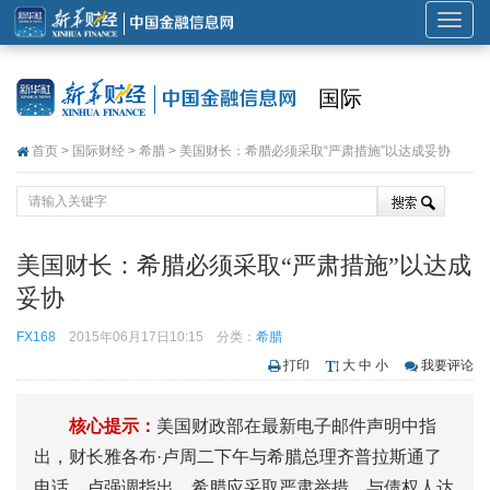
展
开
或
国际
折
叠
首页
>
国际财经
>
希腊
> 美国财长：希腊必须采取“严肃措施”以达成妥协
导
航
美国财长：希腊必须采取“严肃措施”以达成
妥协
FX168
2015年06月17日10:15
分类：
希腊
打印
大
中
小
我要评论
核心提示：
美国财政部在最新电子邮件声明中指
出，财长雅各布·卢周二下午与希腊总理齐普拉斯通了
电话。卢强调指出，希腊应采取严肃举措，与债权人达