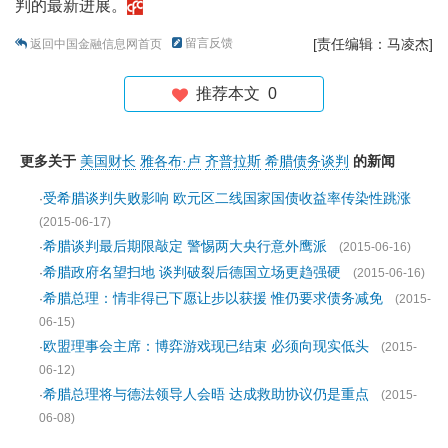
判的最新进展。
留言反馈
[责任编辑：马凌杰]
返回中国金融信息网首页
推荐本文
0
更多关于
美国财长
雅各布·卢
齐普拉斯
希腊债务谈判
的新闻
受希腊谈判失败影响 欧元区二线国家国债收益率传染性跳涨
·
(2015-06-17)
希腊谈判最后期限敲定 警惕两大央行意外鹰派
·
(2015-06-16)
希腊政府名望扫地 谈判破裂后德国立场更趋强硬
·
(2015-06-16)
希腊总理：情非得已下愿让步以获援 惟仍要求债务减免
·
(2015-
06-15)
欧盟理事会主席：博弈游戏现已结束 必须向现实低头
·
(2015-
06-12)
希腊总理将与德法领导人会晤 达成救助协议仍是重点
·
(2015-
06-08)