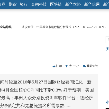
债券
期货
银行
金融科技
区块链
新华丝路
新华信用
新
全站导航
济安金信：中国基金市场数据分析周报（2020. 08.17—2020.08.21）
【见·闻】疫情下，新加坡旅游业步履维艰
记者手记：疫情下的香港零售业如何浴火重生？
【见·闻】疫情下一家香港传统零售商的转型突围之旅
济安金信：中国基金市场数据分析周报（2020. 07.27—2020.07.31）
【新华财经调查】同业存单、结构性存款玩起“跷跷板” 结构性失衡
在“隐秘的角落”
央行公开市场净投放300亿元 短端资金利率明显下行
打印
大
中
小
我要评论
基本面及股市双轮冲击 债市回调十年期债表现最弱
沥青期货连续两日涨逾3% 沪银及两粕涨势喜人
晚间时段至2016年5月27日国际财经要闻汇总：新
恒生聚源：北斗收官之星发射成功，全产业链解析
月全国核心CPI同比下滑0.3% 好于预期；美国
月以来最高；丰田大众分别投资叫车软件平台；德经济
锁定共和党总统提名所需票数......