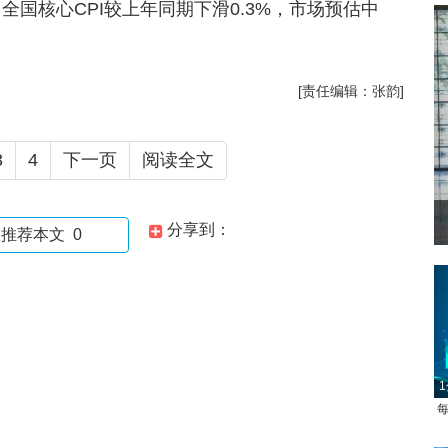
全国核心CPI较上年同期下滑0.3%，市场预估中
[责任编辑：张韵]
3
4
下一页
阅读全文
分享到：
推荐本文
0
1
每