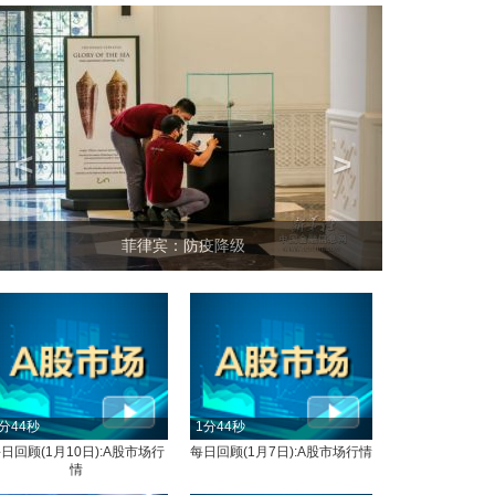
<
>
菲律宾：防疫降级
分44秒
1分44秒
日回顾(1月10日):A股市场行
每日回顾(1月7日):A股市场行情
情