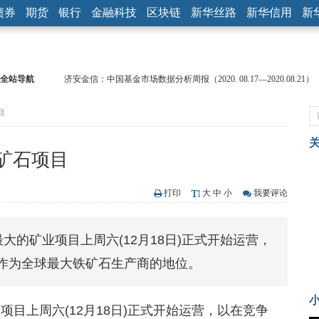
债券
期货
银行
金融科技
区块链
新华丝路
新华信用
新
全站导航
济安金信：中国基金市场数据分析周报（2020. 08.17—2020.08.21）
【见·闻】疫情下，新加坡旅游业步履维艰
目
记者手记：疫情下的香港零售业如何浴火重生？
【见·闻】疫情下一家香港传统零售商的转型突围之旅
济安金信：中国基金市场数据分析周报（2020. 07.27—2020.07.31）
矿石项目
【新华财经调查】同业存单、结构性存款玩起“跷跷板” 结构性失衡
在“隐秘的角落”
央行公开市场净投放300亿元 短端资金利率明显下行
打印
大
中
小
我要评论
基本面及股市双轮冲击 债市回调十年期债表现最弱
沥青期货连续两日涨逾3% 沪银及两粕涨势喜人
最大的矿业项目上周六(12月18日)正式开始运营，
恒生聚源：北斗收官之星发射成功，全产业链解析
作为全球最大铁矿石生产商的地位。
业项目上周六(12月18日)正式开始运营，以在竞争