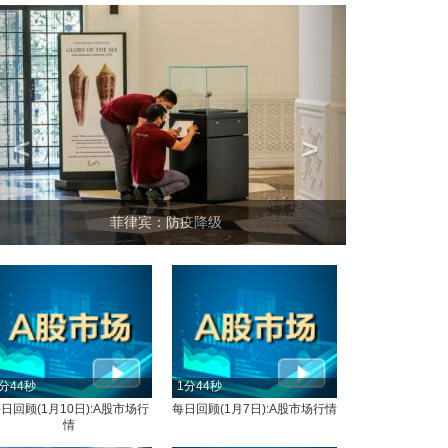
<
>
菲律宾：防疫降级
分44秒
1分44秒
日回顾(1月10日):A股市场行
每日回顾(1月7日):A股市场行情
情