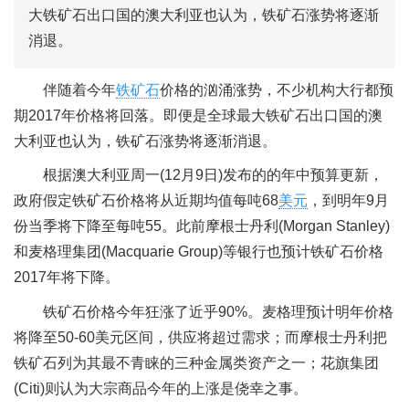
大铁矿石出口国的澳大利亚也认为，铁矿石涨势将逐渐
消退。
伴随着今年
铁矿石
价格的汹涌涨势，不少机构大行都预
期2017年价格将回落。即便是全球最大铁矿石出口国的澳
大利亚也认为，铁矿石涨势将逐渐消退。
根据澳大利亚周一(12月9日)发布的的年中预算更新，
政府假定铁矿石价格将从近期均值每吨68
美元
，到明年9月
份当季将下降至每吨55。此前摩根士丹利(Morgan Stanley)
和麦格理集团(Macquarie Group)等银行也预计铁矿石价格
2017年将下降。
铁矿石价格今年狂涨了近乎90%。麦格理预计明年价格
将降至50-60美元区间，供应将超过需求；而摩根士丹利把
铁矿石列为其最不青睐的三种金属类资产之一；花旗集团
(Citi)则认为大宗商品今年的上涨是侥幸之事。