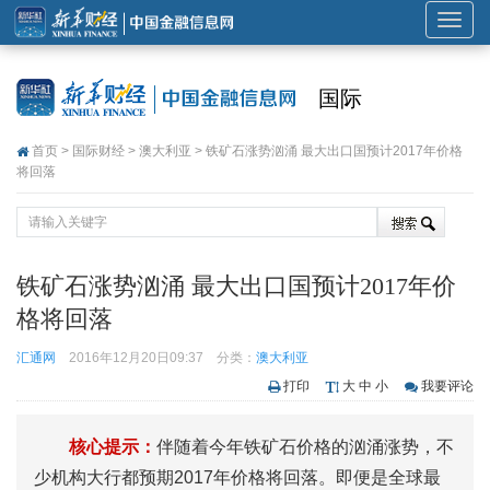
展
开
或
国际
折
叠
首页
>
国际财经
>
澳大利亚
> 铁矿石涨势汹涌 最大出口国预计2017年价格
导
将回落
航
铁矿石涨势汹涌 最大出口国预计2017年价
格将回落
汇通网
2016年12月20日09:37
分类：
澳大利亚
打印
大
中
小
我要评论
核心提示：
伴随着今年铁矿石价格的汹涌涨势，不
少机构大行都预期2017年价格将回落。即便是全球最