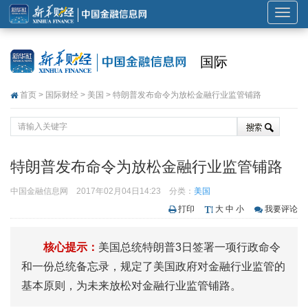
展
开
或
国际
折
叠
首页
>
国际财经
>
美国
> 特朗普发布命令为放松金融行业监管铺路
导
航
特朗普发布命令为放松金融行业监管铺路
中国金融信息网
2017年02月04日14:23
分类：
美国
打印
大
中
小
我要评论
核心提示：
美国总统特朗普3日签署一项行政命令
和一份总统备忘录，规定了美国政府对金融行业监管的
基本原则，为未来放松对金融行业监管铺路。