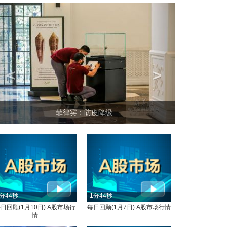
<
>
菲律宾：防疫降级
分44秒
1分44秒
日回顾(1月10日):A股市场行
每日回顾(1月7日):A股市场行情
情