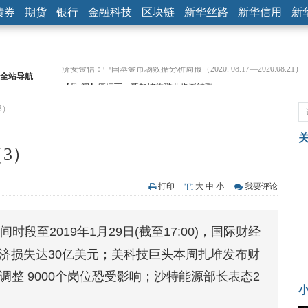
债券
期货
银行
金融科技
区块链
新华丝路
新华信用
新
全站导航
【见·闻】疫情下，新加坡旅游业步履维艰
记者手记：疫情下的香港零售业如何浴火重生？
3）
【见·闻】疫情下一家香港传统零售商的转型突围之旅
济安金信：中国基金市场数据分析周报（2020. 07.27—2020.07.31）
【新华财经调查】同业存单、结构性存款玩起“跷跷板” 结构性失衡
（3）
在“隐秘的角落”
央行公开市场净投放300亿元 短端资金利率明显下行
基本面及股市双轮冲击 债市回调十年期债表现最弱
打印
大
中
小
我要评论
沥青期货连续两日涨逾3% 沪银及两粕涨势喜人
恒生聚源：北斗收官之星发射成功，全产业链解析
间时段至2019年1月29日(截至17:00)，国际财经
济安金信：中国基金市场数据分析周报（2020. 08.17—2020.08.21）
经济损失达30亿美元；美科技巨头本周扎堆发布财
整 9000个岗位恐受影响；沙特能源部长表态2