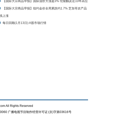
【国际大宗商品早报】国际油价大涨超3% 伦镍触及近10年高位
【国际大宗商品早报】纽约金价全周累跌约1.7% 芝加哥农产品
线上涨
每日回顾(1月13日):A股市场行情
com All Rights Reserved
0060
广播电视节目制作经营许可证:(京)字第03616号