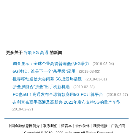
更多关于
谷歌
5G
高通
的新闻
调查显示：全球企业高管普遍低估5G潜力
·
(2019-03-04)
5G时代，谁是下一个“杀手级”应用
·
(2019-03-02)
世界移动通信大会闭幕 5G成最热话题
·
(2019-03-01)
折叠屏能否“折叠”出手机新机遇
·
(2019-02-28)
PC也5G！高通发布全球首款商用5G PC计算平台
·
(2019-02-27)
吉利宣布联手高通及高新兴 2021年发布支持5G的量产车型
·
(2019-02-27)
中国金融信息网简介
┊
联系我们
┊
留言本
┊
合作伙伴
┊
我要链接
┊
广告招商
┊Copyright © 2010 - 2021 cnfin.com All Rights Reserved