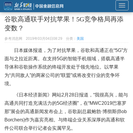
展
开
谷歌高通联手对抗苹果！5G竞争格局再添
或
变数？
折
叠
参考消息网
2019年03月04日08:29
分类：
美国
导
日本媒体报道，为了对抗苹果，谷歌和高通正在“5G”方
航
面与之拉近距离。在支持5G的智能手机领域，搭载高通半
导体和谷歌操作系统的终端开发处于领先地位。以苹果
为“共同敌人”的两家公司的“联盟”或将改变行业的竞争环
境。
《日本经济新闻》网站2月28日报道，“我很高兴，能与
高通共同打造充满活力的5G经济圈”，在“MWC2019巴塞罗
那”展会的高通新闻发布会上，谷歌副总裁鲍勃·博彻斯(Bob
Borchers)作为嘉宾亮相。与终端企业关系深厚的高通和软
件公司联合举行记者会实属罕见。