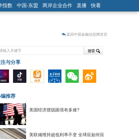
华指数
中国-东盟
两岸企业合作
直播
快看
返回中国金融信息网首页
关注与分享
藏
小编推荐
美国经济摆脱困境有多难?
美联储维持超低利率不变 全球应如何应