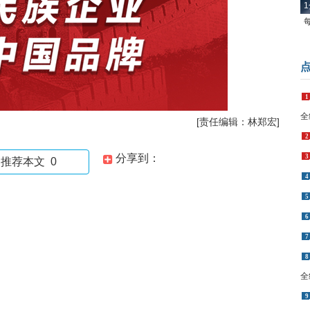
1
1
全
[责任编辑：林郑宏]
2
分享到：
3
推荐本文
0
4
5
6
7
8
全
9