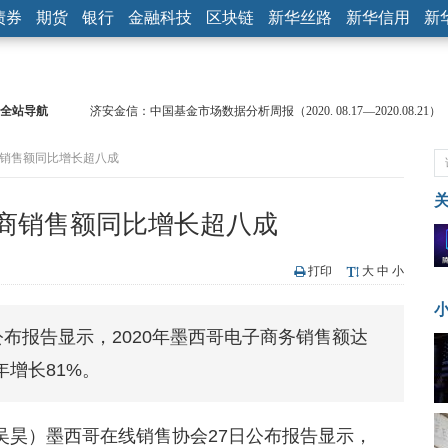
债券
期货
银行
金融科技
区块链
新华丝路
新华信用
新
全站导航
济安金信：中国基金市场数据分析周报（2020. 08.17—2020.08.21）
【见·闻】疫情下，新加坡旅游业步履维艰
商销售额同比增长超八成
记者手记：疫情下的香港零售业如何浴火重生？
【见·闻】疫情下一家香港传统零售商的转型突围之旅
济安金信：中国基金市场数据分析周报（2020. 07.27—2020.07.31）
电商销售额同比增长超八成
【新华财经调查】同业存单、结构性存款玩起“跷跷板” 结构性失衡
在“隐秘的角落”
央行公开市场净投放300亿元 短端资金利率明显下行
打印
大
中
小
基本面及股市双轮冲击 债市回调十年期债表现最弱
沥青期货连续两日涨逾3% 沪银及两粕涨势喜人
公布报告显示，2020年墨西哥电子商务销售额达
恒生聚源：北斗收官之星发射成功，全产业链解析
年增长81%。
吴昊）墨西哥在线销售协会27日公布报告显示，