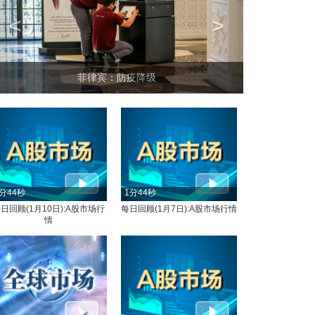
<
>
菲律宾：防疫降级
分44秒
1分44秒
日回顾(1月10日):A股市场行
每日回顾(1月7日):A股市场行情
情