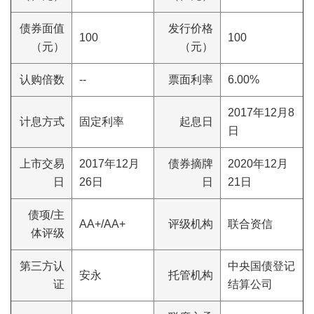
债券面值
发行价格
100
100
（元）
（元）
认购倍数
--
票面利率
6.00%
2017年12月8
计息方式
固定利率
起息日
日
上市交易
2017年12月
债券摘牌
2020年12月
日
26日
日
21日
债项/主
AA+/AA+
评级机构
联合资信
体评级
第三方认
中央国债登记
安永
托管机构
证
结算公司