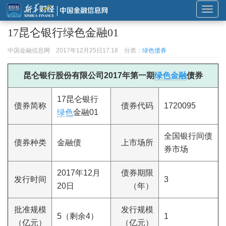
展
开
17昆仑银行绿色金融01
或
折
中国金融信息网
2017年12月25日17:18
分类：
绿色债券
叠
导
昆仑银行股份有限公司2017年第一期
绿色金融
债券
航
17昆仑银行
债券简称
债券代码
1720095
绿色
金融01
全国银行间债
债券种类
金融债
上市场所
券市场
2017年12月
债券期限
发行时间
3
20日
（年）
批准规模
发行规模
5（剩余4）
1
（亿元）
（亿元）