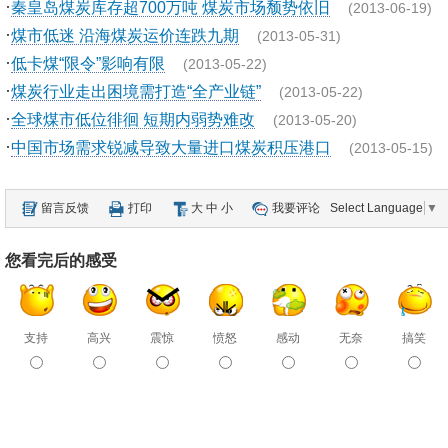
·
秦皇岛煤炭库存超700万吨 煤炭市场颓势依旧
(2013-06-19)
·
煤市低迷 沿海煤炭运价连跌九期
(2013-05-31)
·
低卡煤“限令”影响有限
(2013-05-22)
·
煤炭行业走出困境需打造“全产业链”
(2013-05-22)
·
全球煤市低位徘徊 短期内弱势难改
(2013-05-20)
·
中国市场需求锐减导致大量进口煤炭积压港口
(2013-05-15)
留言反馈
打印
大
中
小
我要评论
Select Language
▼
您看完后的感受
支持
高兴
震惊
愤怒
感动
无奈
搞笑