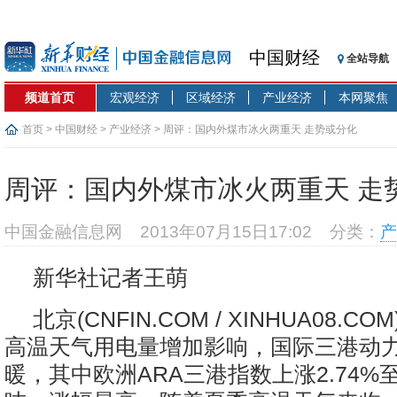
中国财经
全站导航
频道首页
宏观经济
区域经济
产业经济
本网聚焦
首页
>
中国财经
>
产业经济
> 周评：国内外煤市冰火两重天 走势或分化
周评：国内外煤市冰火两重天 走
中国金融信息网
2013年07月15日17:02
分类：
产
新华社记者王萌
北京(CNFIN.COM / XINHUA08.C
高温天气用电量增加影响，国际三港动
暖，其中欧洲ARA三港指数上涨2.74%至7