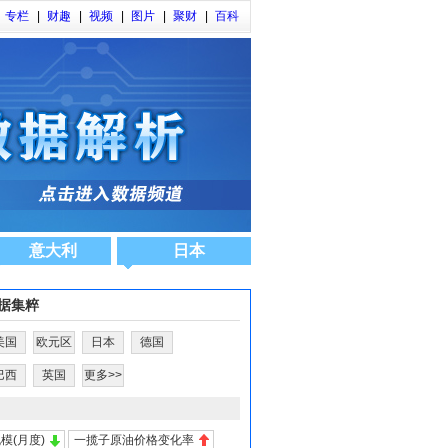
专栏
|
财趣
|
视频
|
图片
|
聚财
|
百科
意大利
日本
据集粹
美国
欧元区
日本
德国
巴西
英国
更多>>
模(月度)
一揽子原油价格变化率