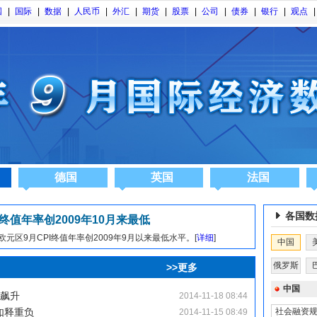
国
|
国际
|
数据
|
人民币
|
外汇
|
期货
|
股票
|
公司
|
债券
|
银行
|
观点
|
德国
英国
法国
各国数
I终值年率创2009年10月来最低
元区9月CPI终值年率创2009年9月以来最低水平。[
详细
]
中国
俄罗斯
 >>更多
中国
口飙升
2014-11-18 08:44
如释重负
社会融资规
2014-11-15 08:49