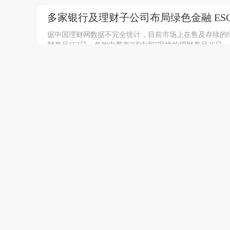
多家银行及理财子公司布局绿色金融 E
据中国理财网数据不完全统计，目前市场上在售及存续的绿色
财产品152只、名称中带有“碳中和”字样的理财产品26只
资讯
|
同业
2022-10-26 07:21:53
中银理财发行的“低碳优享固收增强（封闭式
级为二级（中低），实际天数1127天。
资讯
|
同业
2022-10-25 21:17:20
厦门银行发布三季报显示，第三季度净利润5
润18亿元，同比增长19%。
资讯
|
同业
2022-10-25 19:23:14
预防养老诈骗 平安银行在行动