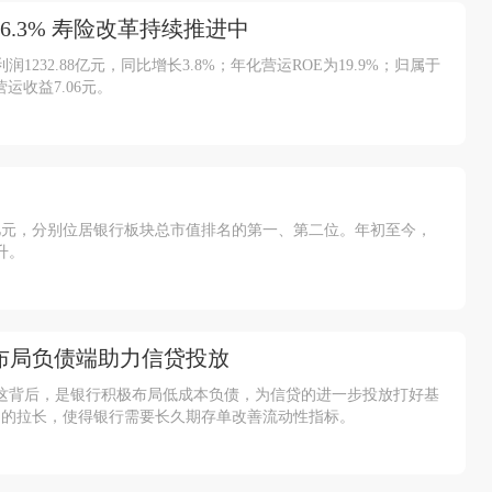
.3% 寿险改革持续推进中
232.88亿元，同比增长3.8%；年化营运ROE为19.9%；归属于
运收益7.06元。
万亿元，分别位居银行板块总市值排名的第一、第二位。年初至今，
升。
行布局负债端助力信贷投放
。这背后，是银行积极布局低成本负债，为信贷的进一步投放打好基
期的拉长，使得银行需要长久期存单改善流动性指标。