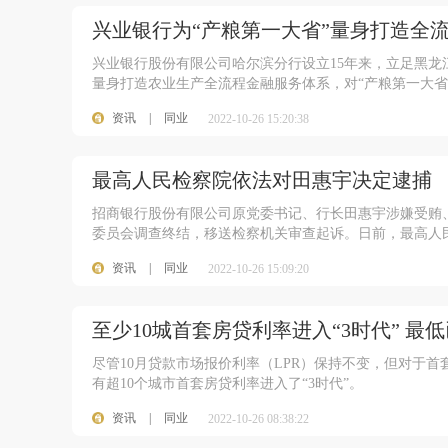
兴业银行为“产粮第一大省”量身打造全
兴业银行股份有限公司哈尔滨分行设立15年来，立足黑
量身打造农业生产全流程金融服务体系，对“产粮第一大省
资讯
|
同业
2022-10-26 15:20:38
最高人民检察院依法对田惠宇决定逮捕
招商银行股份有限公司原党委书记、行长田惠宇涉嫌受贿
委员会调查终结，移送检察机关审查起诉。日前，最高人民
资讯
|
同业
2022-10-26 15:09:20
100
至少10城首套房贷利率进入“3时代” 最低
尽管10月贷款市场报价利率（LPR）保持不变，但对于
有超10个城市首套房贷利率进入了“3时代”。
资讯
|
同业
2022-10-26 08:38:22