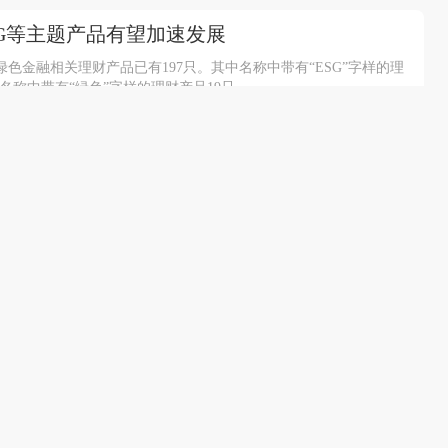
SG等主题产品有望加速发展
金融相关理财产品已有197只。其中名称中带有“ESG”字样的理
、名称中带有“绿色”字样的理财产品19只。
）2022年23期”从25日起开始募集，风险等
.68亿元，同比增长28.41%；前三季度净利