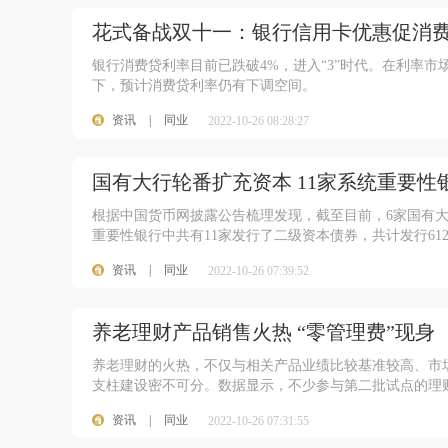
花式备战双十一：银行信用卡优惠促消费
银行消费贷利率目前已跌破4%，进入“3”时代。在利率
下，预计消费贷利率仍有下调空间。
资讯
|
同业
2022-10-26 08:28:27
国有大行轮番扩充资本 11家系统重要性
根据中国货币网披露公告梳理发现，截至目前，6家国有大行
重要性银行中共有11家发行了二级资本债券，共计发行612
资讯
|
同业
2022-10-26 07:39:52
养老理财产品销售火热 “零管理费”现身
养老理财的火热，不仅与相关产品业绩比较基准较高、市
支柱建设密不可分。数据显示，不少参与第二批试点的理
资讯
|
同业
2022-10-26 07:31:55