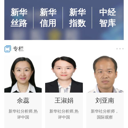
新华
新华
新华
中经
丝路
信用
指数
智库
专栏
余蕊
王淑娟
刘亚南
新华社分析师,热
新华社分析师,热
新华社分析师，
评中国
评中国
国际观察