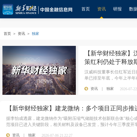
首页
资讯
研报
数
首页
＞
资讯
＞
独家
【新华财经独家】
策红利仍处于释放
汉威科技董事长任红军近日
单已排至年底，今年上半年相
资讯
|
独家
2026-07-22
【新华财经独家】建龙微纳：多个项目正同步推
据李怡成透露，建龙微纳作为“吸附压缩气储能技术创新联合体”核心
范项目已进入关键阶段，相关材料及设备已发货，预计今年三季度开
资讯
|
独家
2026-07-06 21:22:27