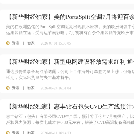
【新华财经独家】美的PortaSplit空调7月将迎
美的在欧洲热销的PortaSplit空调近期出现供不应求。美的欧洲
运集装箱在途，受海运节奏影响，7月初将有百余个集装箱补充欧洲市
资讯
|
独家
2026-07-01 15:38:05
【新华财经独家】新型电网建设释放需求红利 通
通达股份董事长马红菊透露，公司上半年海外订单签约量上涨，但铜
延期，实际出货量与去年基本持平。
资讯
|
独家
2026-06-24 16:31:04
【新华财经独家】惠丰钻石包头CVD生产线预计
惠丰钻石（包头）有限公司CVD生产线，预计将于今年7月初投产，
炭和风力资源，每度电成本在0.30元左右，解决了CVD高温制备高耗
资讯
|
独家
2026-06-11 16:14:53