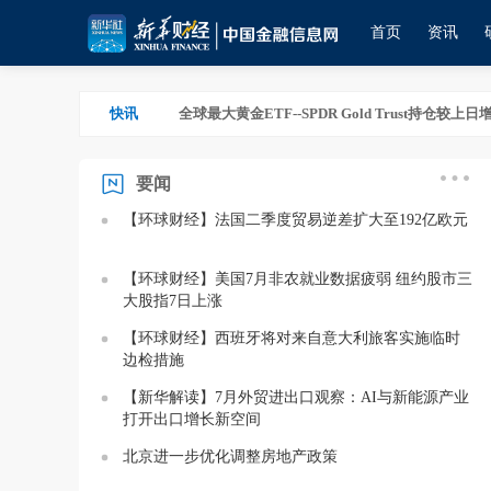
首页
资讯
%。
09:29
快讯
全球最大黄金ETF--SPDR Gold Trust持仓较上日增加2.8
要闻
%。
09:29
全球最大黄金ETF--SPDR Gold Trust持仓较上日增加2.8
【环球财经】法国二季度贸易逆差扩大至192亿欧元
【环球财经】美国7月非农就业数据疲弱 纽约股市三
大股指7日上涨
【环球财经】西班牙将对来自意大利旅客实施临时
边检措施
【新华解读】7月外贸进出口观察：AI与新能源产业
打开出口增长新空间
北京进一步优化调整房地产政策