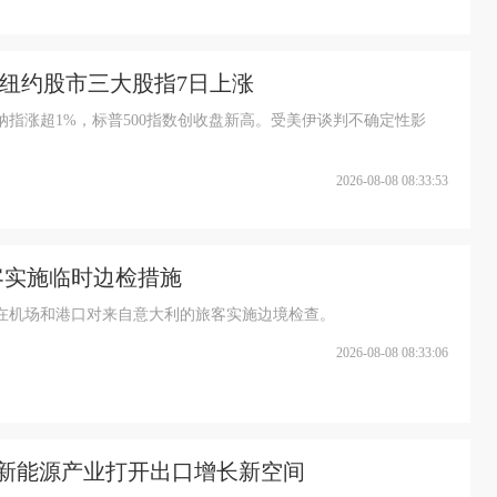
 纽约股市三大股指7日上涨
纳指涨超1%，标普500指数创收盘新高。受美伊谈判不确定性影
2026-08-08 08:33:53
客实施临时边检措施
，在机场和港口对来自意大利的旅客实施边境检查。
2026-08-08 08:33:06
与新能源产业打开出口增长新空间