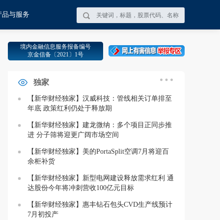
产品与服务
境内金融信息服务报备编号
Alphabet宣布拟发行总额250亿美元的高级无抵押债券，包括浮动利率债券和固
京金信备〔2021〕1号
独家
Alphabet宣布拟发行总额250亿美元的高级无抵押债券，包括浮动利率债券和固
【新华财经独家】汉威科技：管线相关订单排至
年底 政策红利仍处于释放期
【新华财经独家】建龙微纳：多个项目正同步推
进 分子筛将迎更广阔市场空间
【新华财经独家】美的PortaSplit空调7月将迎百
余柜补货
【新华财经独家】新型电网建设释放需求红利 通
达股份今年将冲刺营收100亿元目标
【新华财经独家】惠丰钻石包头CVD生产线预计
7月初投产