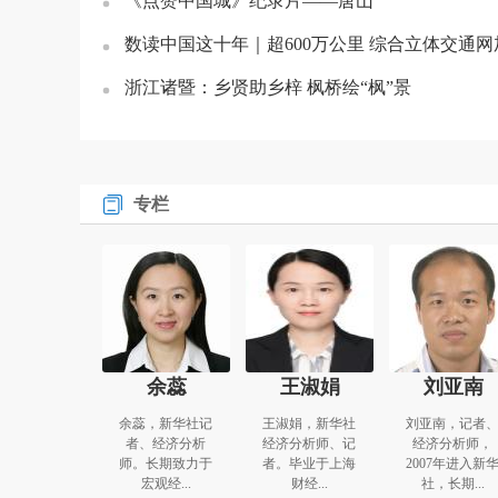
《点赞中国城》纪录片——唐山
数读中国这十年｜超600万公里 综合立体交通
浙江诸暨：乡贤助乡梓 枫桥绘“枫”景
专栏
余蕊
王淑娟
刘亚南
余蕊，新华社记
王淑娟，新华社
刘亚南，记者
者、经济分析
经济分析师、记
经济分析师，
师。长期致力于
者。毕业于上海
2007年进入新
宏观经...
财经...
社，长期...