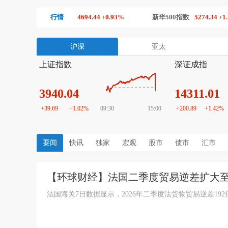
沪深300
行情
4694.44 +0.93%
新华500指数
5274.34 +1.19%
沪深
亚太
上证指数
深证成指
3940.04
14311.01
+39.69
+1.02%
09:30
15:00
+200.89
+1.42%
要闻
快讯
独家
宏观
股市
债市
汇市
【环球财经】法国二季度贸易逆差扩大至
法国海关7日数据显示，2026年二季度法货物贸易逆差19