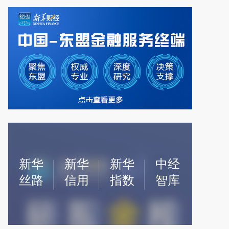
8%
日经225
65606.71 -0.12%
韩国综合
6258.77 -0.6%
新华
新华
新华
中经
丝路
信用
指数
智库