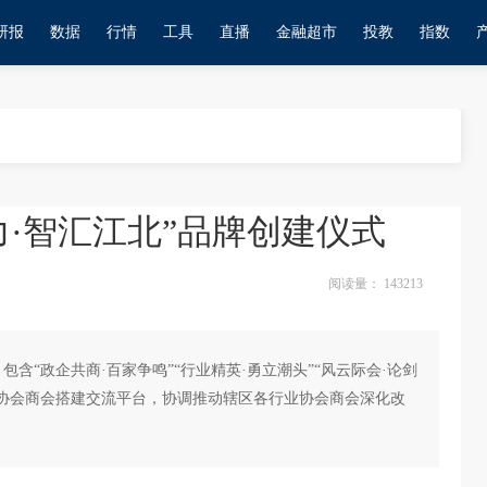
研报
数据
行情
工具
直播
金融超市
投教
指数
·智汇江北”品牌创建仪式
阅读量：
143213
含“政企共商·百家争鸣”“行业精英·勇立潮头”“风云际会·论剑
业协会商会搭建交流平台，协调推动辖区各行业协会商会深化改