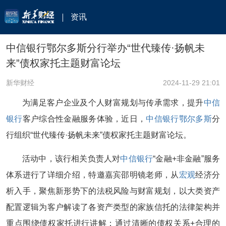
资讯
中信银行鄂尔多斯分行举办“世代臻传·扬帆未
来”债权家托主题财富论坛
新华财经
2024-11-29 21:01
为满足客户企业及个人财富规划与传承需求，提升
中信
银行
客户综合性金融服务体验，近日，
中信银行
鄂尔多斯
分
行组织“世代臻传·扬帆未来”债权家托主题财富论坛。
活动中，该行相关负责人对
中信银行
“金融+非金融”服务
体系进行了详细介绍，特邀嘉宾邵明镜老师，从
宏观
经济分
析入手，聚焦新形势下的法税风险与财富规划，以大类资产
配置逻辑为客户解读了各资产类型的家族信托的法律架构并
重点围绕债权家托进行讲解；通过清晰的债权关系+合理的