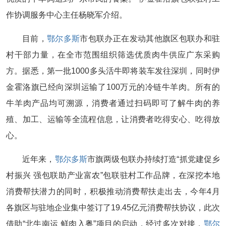
作协调服务中心主任杨晓军介绍。
目前，
鄂尔多斯
市包联办正在发动其他旗区包联办和驻
村干部力量，在全市范围组织筛选优质肉牛供应广东采购
方。据悉，第一批1000多头活牛即将装车发往深圳，同时伊
金霍洛旗已经向深圳运输了100万元的冷链牛羊肉。所有的
牛羊肉产品均可溯源，消费者通过扫码即可了解牛肉的养
殖、加工、运输等全流程信息，让消费者吃得安心、吃得放
心。
近年来，
鄂尔多斯
市旗两级包联办持续打造“抓党建促乡
村振兴 强包联助产业富农”包联驻村工作品牌，在深挖本地
消费帮扶潜力的同时，积极推动消费帮扶走出去，今年4月
各旗区与驻地企业集中签订了19.45亿元消费帮扶协议，此次
借助“北牛南运 鲜肉入粤”项目的启动，经过多次对接，
鄂尔