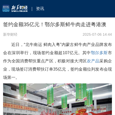
资讯
签约金额35亿元！鄂尔多斯鲜牛肉走进粤港澳
新华财经
2025-07-06 14:44
近日，“北牛南运 鲜肉入粤”内蒙古鲜牛肉产业品牌发布
会在深圳举行，现场签约金额超107亿元。其中
鄂尔多斯
市
作为全国消费帮扶重点产区，积极对接大湾区
农产品
采购企
业，现场签订消费帮扶订单35亿元，签约金额位列发布会现
场第一。