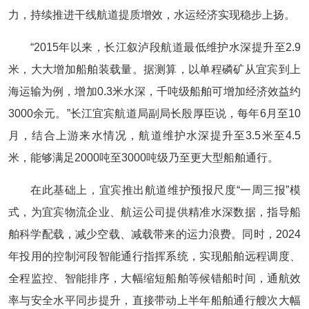
力，持续推进干线航道提质增效，水运经济实现稳步上扬。
“2015年以来，长江叙泸段航道最低维护水深提升至2.9
米，大大增加船舶装载量。据测算，以单程磷矿从宜宾到上
海运输为例，增加0.3米水深，千吨级船舶可增加经济效益约
3000余元。”长江宜宾航道局副局长殷厚臣说，每年6月至10
月，结合上游来水情况，航道维护水深提升至3.5米至4.5
米，能够满足2000吨至3000吨级乃至更大型船舶通行。
在此基础上，宜宾推出航道维护预报尺度“一周三报”模
式，为宜宾物流企业、航运公司提供精准水深数据，指导船
舶科学配载，减少空载、减载带来的运力浪费。同时，2024
年投用的控制河段智能通行指挥系统，实现船舶远程调度、
全程监控、智能排序，大幅缩短船舶等候错船时间，通航效
率与安全水平同步提升，直接带动上半年船舶通行艘次大幅