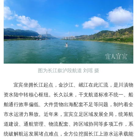
图为长江叙泸段航道 刘瑶 摄
宜宾坐拥长江起点，金沙江、岷江在此汇流，是川滇物
资水陆中转核心枢纽。长久以来，干支航道标准不统一、船
舶通行效率偏低、大件货物出海配套不足等问题，制约着全
市水运潜力释放。近年来，宜宾立足区域发展全局，统筹航
道建设、通航管理、物流配套、跨区域协同等多项工作，系
统破解航运发展堵点难点，全方位挖掘长江上游水运承载能