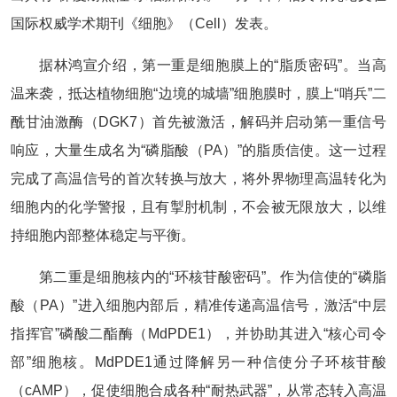
国际权威学术期刊《细胞》（Cell）发表。
据林鸿宣介绍，第一重是细胞膜上的“脂质密码”。当高
温来袭，抵达植物细胞“边境的城墙”细胞膜时，膜上“哨兵”二
酰甘油激酶（DGK7）首先被激活，解码并启动第一重信号
响应，大量生成名为“磷脂酸（PA）”的脂质信使。这一过程
完成了高温信号的首次转换与放大，将外界物理高温转化为
细胞内的化学警报，且有掣肘机制，不会被无限放大，以维
持细胞内部整体稳定与平衡。
第二重是细胞核内的“环核苷酸密码”。作为信使的“磷脂
酸（PA）”进入细胞内部后，精准传递高温信号，激活“中层
指挥官”磷酸二酯酶（MdPDE1），并协助其进入“核心司令
部”细胞核。MdPDE1通过降解另一种信使分子环核苷酸
（cAMP），促使细胞合成各种“耐热武器”，从常态转入高温