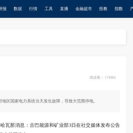
研报
数据
行情
工具
直播
金融超市
投教
指数
阅读量：
174984
部地区国家电力系统当天发生故障，导致大范围停电。
健）哈瓦那消息：古巴能源和矿业部3日在社交媒体发布公告