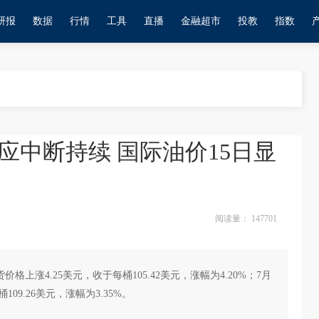
研报
数据
行情
工具
直播
金融超市
投教
指数
应中断持续 国际油价15日显
阅读量：
147701
涨4.25美元，收于每桶105.42美元，涨幅为4.20%；7月
9.26美元，涨幅为3.35%。