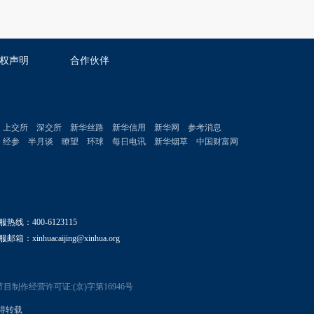
权声明
合作伙伴
上交所
深交所
新华丝路
新华信用
新华网
参考消息
经参
半月谈
瞭望
环球
每日电讯
新华烟草
中国财富网
服热线：400-6123115
邮箱：xinhuacaijing@xinhua.org
目制作经营许可证:(京)字第16946号
 不得转载