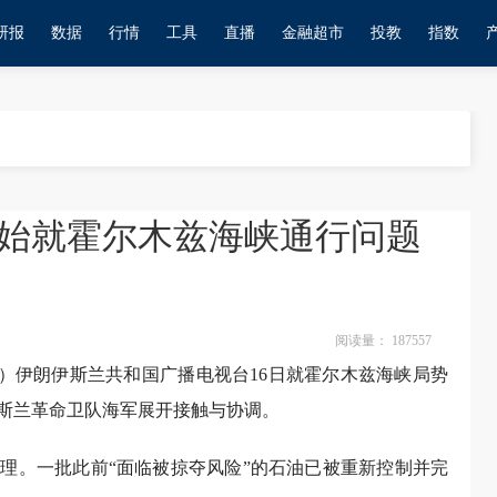
研报
数据
行情
工具
直播
金融超市
投教
指数
始就霍尔木兹海峡通行问题
阅读量：
187557
提）伊朗伊斯兰共和国广播电视台16日就霍尔木兹海峡局势
斯兰革命卫队海军展开接触与协调。
理。一批此前“面临被掠夺风险”的石油已被重新控制并完