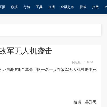
研报
数据
行情
工具
直播
金融超市
投教
指数
敌军无人机袭击
阅读量：
158630
道说，伊朗伊斯兰革命卫队一名士兵在敌军无人机袭击中死
编辑：吴郑思